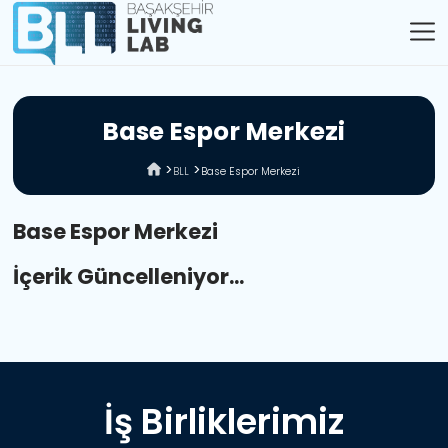
B
a
s
e
E
s
p
o
r
M
e
r
k
e
z
i
BLL
Base Espor Merkezi
Base Espor Merkezi
İçerik Güncelleniyor...
İş Birliklerimiz