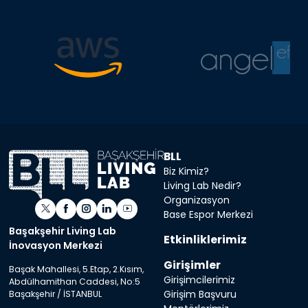
BLL
Biz Kimiz?
Living Lab Nedir?
Organizasyon
Base Espor Merkezi
Başakşehir Living Lab
Etkinliklerimiz
İnovasyon Merkezi
Girişimler
Başak Mahallesi, 5.Etap, 2.Kısım,
Girişimcilerimiz
Abdülhamithan Caddesi, No:5
Girişim Başvuru
Başakşehir / İSTANBUL