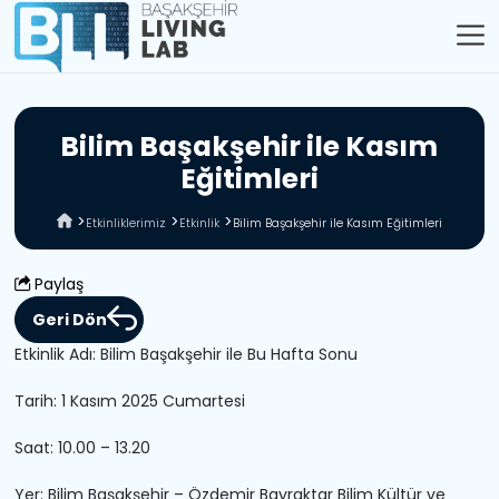
B
i
l
i
m
B
a
ş
a
k
ş
e
h
i
r
i
l
e
K
a
s
ı
m
E
ğ
i
t
i
m
l
e
r
i
Etkinliklerimiz
Etkinlik
Bilim Başakşehir ile Kasım Eğitimleri
Paylaş
Geri Dön
Etkinlik Adı: Bilim Başakşehir ile Bu Hafta Sonu
Tarih: 1 Kasım 2025 Cumartesi
Saat: 10.00 – 13.20
Yer: Bilim Başakşehir – Özdemir Bayraktar Bilim Kültür ve