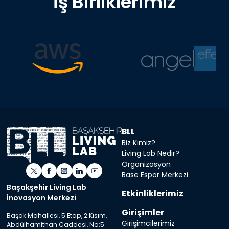
İş Birliklerimiz
BLL
Biz Kimiz?
Living Lab Nedir?
Organizasyon
Base Espor Merkezi
Başakşehir Living Lab
Etkinliklerimiz
İnovasyon Merkezi
Girişimler
Başak Mahallesi, 5.Etap, 2.Kısım,
Girişimcilerimiz
Abdülhamithan Caddesi, No:5