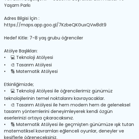
Yaşam Parkı
Adres Bilgisi İçin :
https://maps.app.goo.gl/7KzbeQKGuxQVw8dt9
Hedef Kitle: 7-8 yaş grubu öğrenciler
Atölye Başlıkları:
•
💻
Teknoloji Atölyesi
•
🎨
Tasarım Atölyesi
•
🔢
Matematik Atölyesi
Etkinliğimizde;
•
💻
Teknoloji Atölyesi ile öğrencilerimiz günümüz
teknolojilerinin temel noktalarını kavrayacaklar.
•
🎨
Tasarım Atölyesi ile hem modern hem de geleneksel
tasarım yöntemlerini deneyimleyerek kendi özgün
eserlerinizi ortaya çıkaracaksınız.
•
🔢
Matematik Atölyesi ile geçmişten günümüze ışık tutan
matematiksel kavramları eğlenceli oyunlar, deneyler ve
keşiflerle öğreneceksiniz.