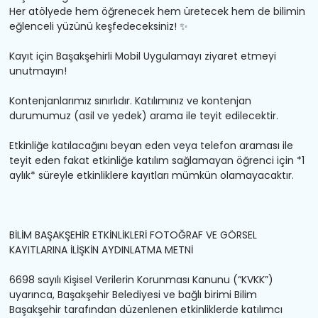
Her atölyede hem öğrenecek hem üretecek hem de bilimin
eğlenceli yüzünü keşfedeceksiniz!
✨
Kayıt
için
Başakşehirli
Mobil
Uygulamayı
ziyaret
etmeyi
unutmayın!
Kontenjanlarımız sınırlıdır. Katılımınız ve kontenjan
durumumuz (asil ve yedek) arama ile teyit edilecektir.
Etkinliğe katılacağını beyan eden veya telefon araması ile
teyit eden fakat etkinliğe katılım sağlamayan öğrenci için *1
aylık* süreyle etkinliklere kayıtları mümkün olamayacaktır.
BİLİM BAŞAKŞEHİR ETKİNLİKLERİ FOTOĞRAF VE GÖRSEL
KAYITLARINA İLİŞKİN AYDINLATMA METNİ
6698 sayılı Kişisel Verilerin Korunması Kanunu (“KVKK”)
uyarınca, Başakşehir Belediyesi ve bağlı birimi Bilim
Başakşehir tarafından düzenlenen etkinliklerde katılımcı