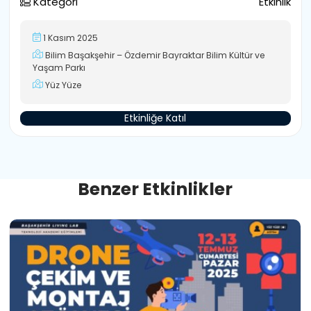
Kategori
Etkinlik
1 Kasım 2025
Bilim Başakşehir – Özdemir Bayraktar Bilim Kültür ve
Yaşam Parkı
Yüz Yüze
Etkinliğe Katıl
B
e
n
z
e
r
E
t
k
i
n
l
i
k
l
e
r