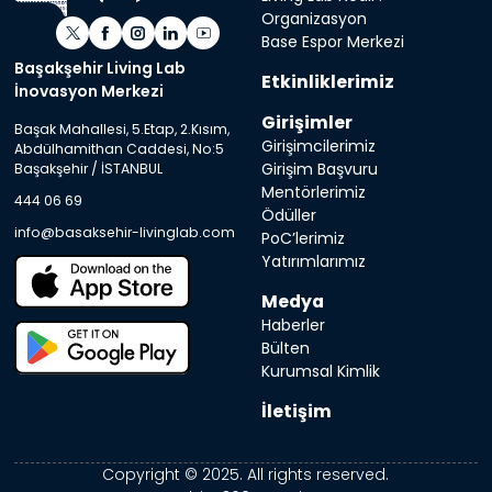
Organizasyon
Base Espor Merkezi
Başakşehir Living Lab
Etkinliklerimiz
İnovasyon Merkezi
Girişimler
Başak Mahallesi, 5.Etap, 2.Kısım,
Girişimcilerimiz
Abdülhamithan Caddesi, No:5
Girişim Başvuru
Başakşehir / İSTANBUL
Mentörlerimiz
444 06 69
Ödüller
info@basaksehir-livinglab.com
PoC’lerimiz
Yatırımlarımız
Medya
Haberler
Bülten
Kurumsal Kimlik
İletişim
Copyright © 2025. All rights reserved.