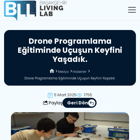
D
r
o
n
e
P
r
o
g
r
a
m
l
a
m
a
E
ğ
i
t
i
m
i
n
d
e
U
ç
u
ş
u
n
K
e
y
f
i
n
i
Y
a
ş
a
d
ı
k
.
Medya
Haberler
Drone Programlama Eğitiminde Uçuşun Keyfini Yaşadık.
5 Mart 2025
1755
Paylaş
Geri Dön