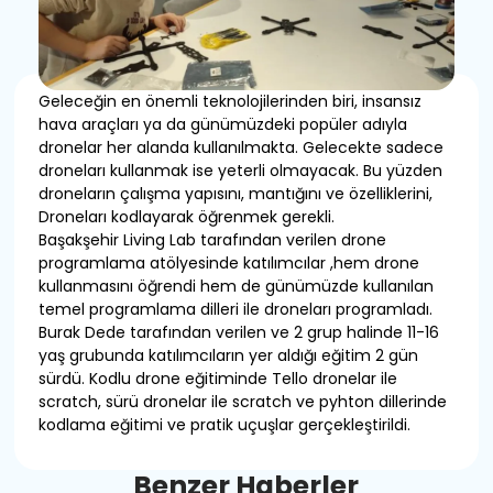
Geleceğin en önemli teknolojilerinden biri, insansız
hava araçları ya da günümüzdeki popüler adıyla
dronelar her alanda kullanılmakta. Gelecekte sadece
droneları kullanmak ise yeterli olmayacak. Bu yüzden
droneların çalışma yapısını, mantığını ve özelliklerini,
Droneları kodlayarak öğrenmek gerekli.
Başakşehir Living Lab tarafından verilen drone
programlama atölyesinde katılımcılar ,hem drone
kullanmasını öğrendi hem de günümüzde kullanılan
temel programlama dilleri ile droneları programladı.
Burak Dede tarafından verilen ve 2 grup halinde 11-16
yaş grubunda katılımcıların yer aldığı eğitim 2 gün
sürdü. Kodlu drone eğitiminde Tello dronelar ile
scratch, sürü dronelar ile scratch ve pyhton dillerinde
kodlama eğitimi ve pratik uçuşlar gerçekleştirildi.
B
e
n
z
e
r
H
a
b
e
r
l
e
r